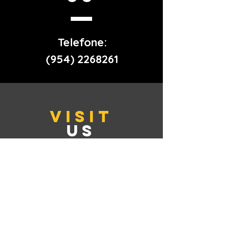
Telefone:
(954) 2268261
VISIT
US
Endereço: Deerfied Beach
- Florida