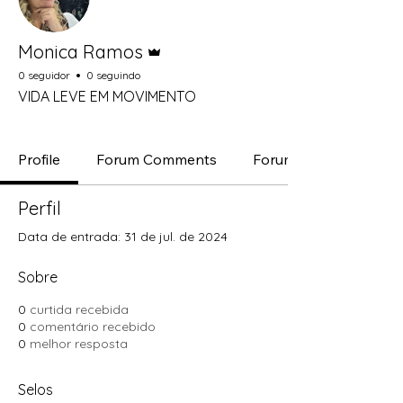
Administrador
Monica Ramos
0 seguidor
0 seguindo
VIDA LEVE EM MOVIMENTO
Inovador
+
4
Profile
Forum Comments
Forum Posts
Perfil
Data de entrada: 31 de jul. de 2024
Sobre
0
curtida recebida
0
comentário recebido
0
melhor resposta
Selos