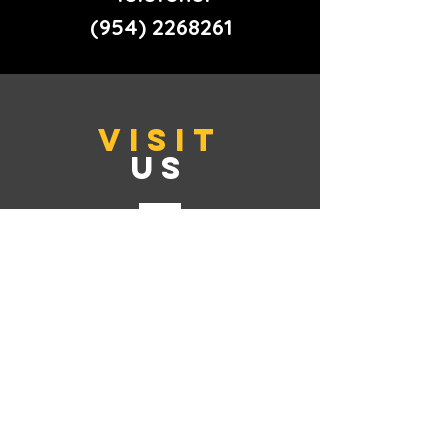
(954) 2268261
VISIT
US
Endereço: Deerfied Beach
- Florida
TELL
US