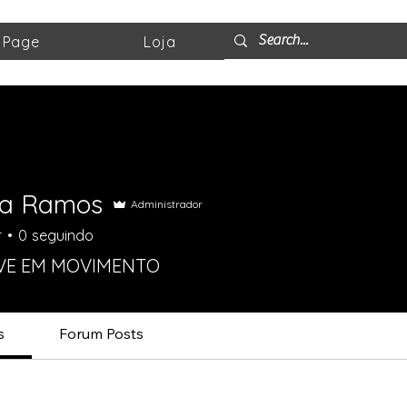
 Page
Loja
ca Ramos
Administrador
r
0
seguindo
EVE EM MOVIMENTO
+
4
s
Forum Posts