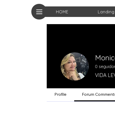
HOME
Landing
Moni
0
seguido
VIDA L
Inovador
Profile
Forum Comment