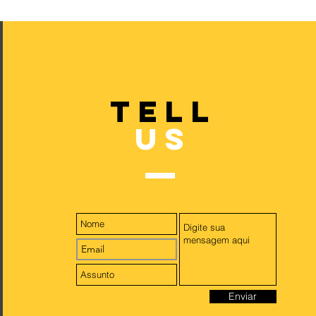
TELL
US
Enviar