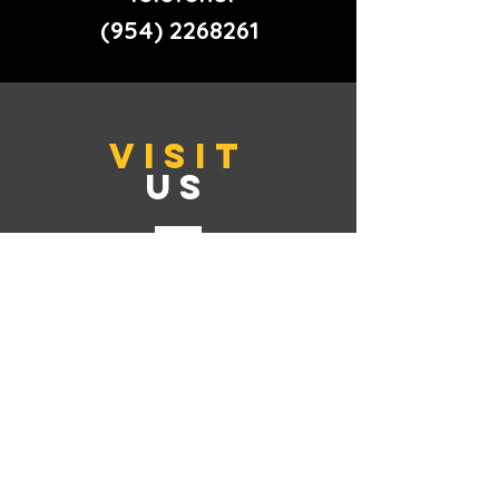
(954) 2268261
VISIT
US
Endereço: Deerfied Beach
- Florida
TELL
US