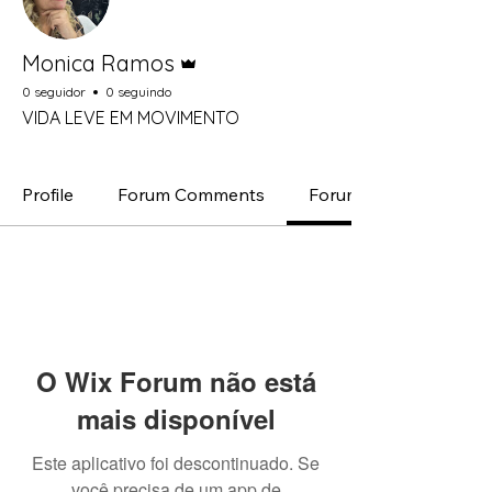
Administrador
Monica Ramos
0 seguidor
0 seguindo
VIDA LEVE EM MOVIMENTO
Inovador
+
4
Profile
Forum Comments
Forum Posts
O Wix Forum não está
mais disponível
Este aplicativo foi descontinuado. Se
você precisa de um app de